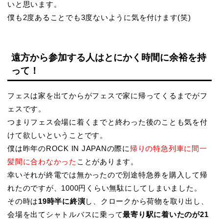
いと思います。
僕も2度あることでも3度ないように気を付けます(笑)
遠方から参加する人はとにかく時間に余裕を持
って！
フェスは家を出てからがフェスで家に帰ってくるまでがフ
ェスです。
つまりフェス会場に着くまでと終わった後のことも気を付
けて欲しいということです。
僕は昨年のROCK IN JAPANの際に
帰りの特急列車に間一
髪間に合わなかった
ことがあります。
幸いそれが終電では無かったので別途特急券を購入して帰
れたのですが、1000円くらい無駄にしてしまいました。
その時は
19時半に終演
し、クロークから荷物を取り出し、
会場を出てシャトルバスに乗って
最寄り駅に着いたのが21