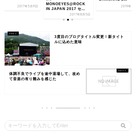
MONOEYES@ROCK
2017年5月9日
2019年6
IN JAPAN 2017 セ...
2017年8月5日
3度目のブログタイトル変更！新タイト
ルに込めた意味
体調不良でライブを途中退場して、改め
て音楽の有り難みを感じた