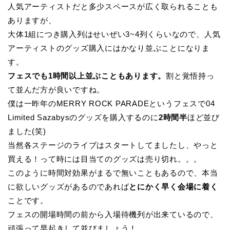
人気アーティストだと多少スペースが広く取られることも
ありますが、
大体1組につき購入列はせいぜい3~4列くらいなので、人気
アーティストのグッズ購入にはかなり並ぶことになりま
す。
フェスでも1時間以上並ぶこともあります。
割と覚悟持っ
て並んだ方が良いですね。
僕は一昨年のMERRY ROCK PARADEというフェスで04
Limited Sazabysのグッズを購入するのに
2時間半
ほど並び
ました(笑)
当然各ステージのライブはスタートしてましたし、やっと
買える！って時には目当てのグッズは売り切れ。。。
このように時間対効果がまるで無いこともあるので、本当
に欲しいグッズがあるのであれば
とにかく早く会場に着く
ことです。
フェスの開場時間の前から入場待機列が出来ているので、
頑張って早起きして並びましょう！