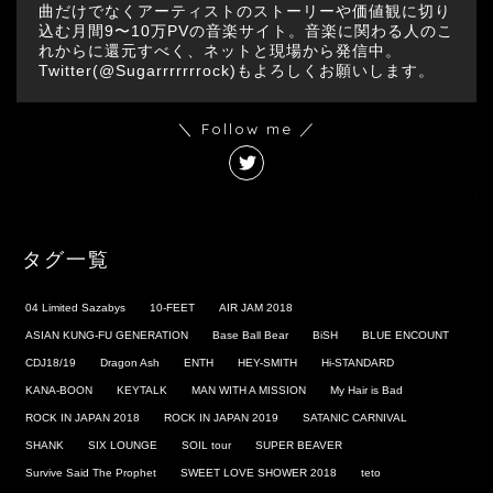
曲だけでなくアーティストのストーリーや価値観に切り
込む月間9〜10万PVの音楽サイト。音楽に関わる人のこ
れからに還元すべく、ネットと現場から発信中。
Twitter(@Sugarrrrrrrock)もよろしくお願いします。
＼ Follow me ／
タグ一覧
04 Limited Sazabys
10-FEET
AIR JAM 2018
ASIAN KUNG-FU GENERATION
Base Ball Bear
BiSH
BLUE ENCOUNT
CDJ18/19
Dragon Ash
ENTH
HEY-SMITH
Hi-STANDARD
KANA-BOON
KEYTALK
MAN WITH A MISSION
My Hair is Bad
ROCK IN JAPAN 2018
ROCK IN JAPAN 2019
SATANIC CARNIVAL
SHANK
SIX LOUNGE
SOIL tour
SUPER BEAVER
Survive Said The Prophet
SWEET LOVE SHOWER 2018
teto