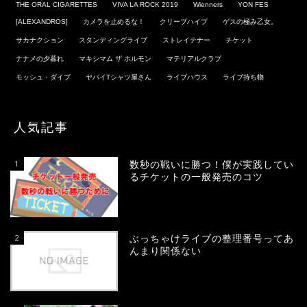
THE ORAL CIGARETTES
VIVA LA ROCK 2019
Wienners
YON FES
[ALEXANDROS]
カメラを止めるな！
クリープハイプ
ゲスの極み乙女。
サカナクション
スタンディングライブ
ストレイテナー
チケット
ナナメの夕暮れ
マキシマム ザ ホルモン
マテリアルクラブ
モッシュ・ダイブ
ヤバイTシャツ屋さん
ライブハウス
ライブ持ち物
人気記事
1
数秒の戦いに勝つ！僕が実践してい
るチケットの一般発売のコツ
2
ぶっちゃけライブの整理番号ってあ
んまり関係ない