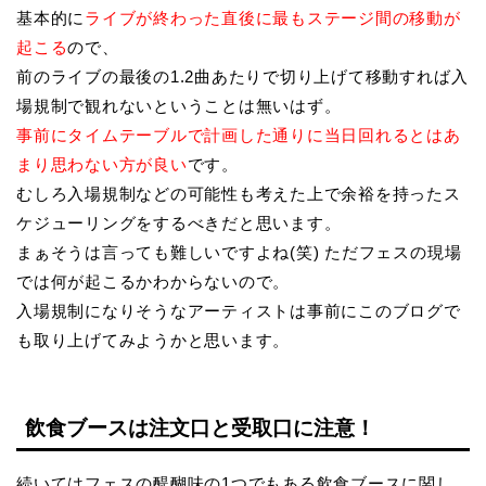
基本的に
ライブが終わった直後に最もステージ間の移動が
起こる
ので、
前のライブの最後の1.2曲あたりで切り上げて移動すれば入
場規制で観れないということは無いはず。
事前にタイムテーブルで計画した通りに当日回れるとはあ
まり思わない方が良い
です。
むしろ入場規制などの可能性も考えた上で余裕を持ったス
ケジューリングをするべきだと思います。
まぁそうは言っても難しいですよね(笑) ただフェスの現場
では何が起こるかわからないので。
入場規制になりそうなアーティストは事前にこのブログで
も取り上げてみようかと思います。
飲食ブースは注文口と受取口に注意！
続いてはフェスの醍醐味の1つでもある飲食ブースに関し