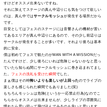
すけどオススメ出来ないですね。
それに加えてステージの真ん中辺りにも気をつけて欲しい
のは、真ん中では
サークルモッシュ
が発生する場所だから
です。
目安としてはフェスのステージには音響さんの機材が置い
てあるエリアが真ん中辺りにあるので、その少し前辺りは
サークルが発生することが多いです。それより後ろは基本
的に安全。
僕は初めてフェスで観たのがMAN WITH A MISSIONだっ
たんですけど、少し後ろにいれば危険じゃないかなと思っ
ていたら知らぬ間にサークルモッシュに巻き込まれてまし
た。
フェスの洗礼を受けた瞬間
でした。
まぁ僕はその時
怖いよりも楽しいが上回った
のでライブの
楽しさも感じられた瞬間でもありました(笑)
もちろんモッシュは危険(というか一応禁止行為)なのでこ
ちらからオススメは出来ませんが、少しライブの雰囲気に
慣れたら思い切って飛び込んでみるのも良いと思います。