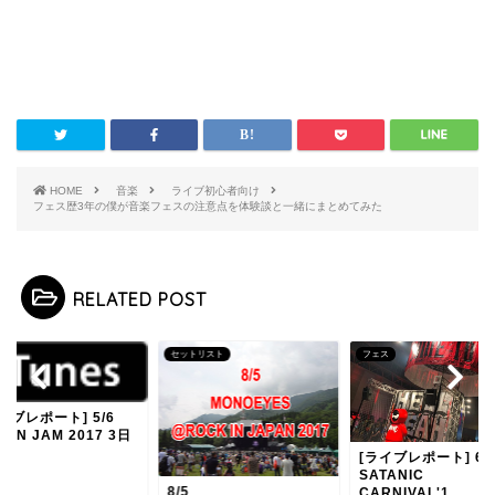
HOME
音楽
ライブ初心者向け
フェス歴3年の僕が音楽フェスの注意点を体験談と一緒にまとめてみた
RELATED POST
ス
セットリスト
フェス
イブレポート] 5/6
PAN JAM 2017 3日
[ライブレポート] 6/1
SATANIC
8/5
CARNIVAL'1...