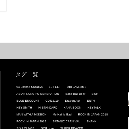
日
タグ一覧
04 Limited Sazabys
10-FEET
AIR JAM 2018
ASIAN KUNG-FU GENERATION
Base Ball Bear
BiSH
BLUE ENCOUNT
CDJ18/19
Dragon Ash
ENTH
HEY-SMITH
Hi-STANDARD
KANA-BOON
KEYTALK
MAN WITH A MISSION
My Hair is Bad
ROCK IN JAPAN 2018
ROCK IN JAPAN 2019
SATANIC CARNIVAL
SHANK
SIX LOUNGE
SOIL tour
SUPER BEAVER