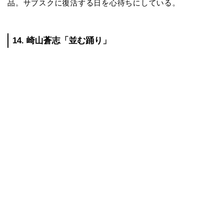
品。サブスクに復活する日を心待ちにしている。
14. 崎山蒼志「並む踊り」