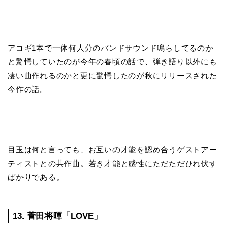
アコギ1本で一体何人分のバンドサウンド鳴らしてるのか
と驚愕していたのが今年の春頃の話で、弾き語り以外にも
凄い曲作れるのかと更に驚愕したのが秋にリリースされた
今作の話。
目玉は何と言っても、お互いの才能を認め合うゲストアー
ティストとの共作曲。若き才能と感性にただただひれ伏す
ばかりである。
13. 菅田将暉「LOVE」