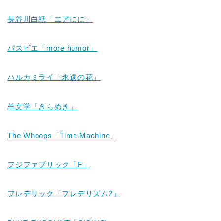
長谷川白紙「エアにに」
パスピエ「
more humor
」
ハルカミライ「永遠の花」
羊文学「きらめき」
The Whoops「Time Machine」
フジファブリック「F」
フレデリック「フレデリズム2」