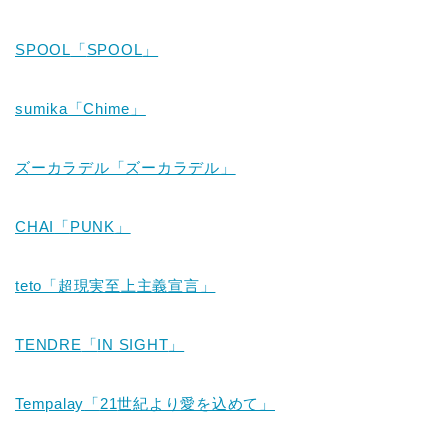
SPOOL
「
SPOOL
」
sumika「Chime」
ズーカラデル「ズーカラデル」
CHAI
「
PUNK
」
teto「超現実至上主義宣言」
TENDRE
「
IN SIGHT
」
Tempalay
「
21
世紀より愛を込めて」