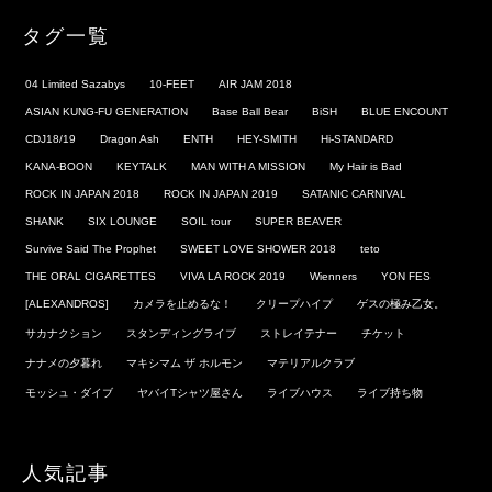
タグ一覧
04 Limited Sazabys
10-FEET
AIR JAM 2018
ASIAN KUNG-FU GENERATION
Base Ball Bear
BiSH
BLUE ENCOUNT
CDJ18/19
Dragon Ash
ENTH
HEY-SMITH
Hi-STANDARD
KANA-BOON
KEYTALK
MAN WITH A MISSION
My Hair is Bad
ROCK IN JAPAN 2018
ROCK IN JAPAN 2019
SATANIC CARNIVAL
SHANK
SIX LOUNGE
SOIL tour
SUPER BEAVER
Survive Said The Prophet
SWEET LOVE SHOWER 2018
teto
THE ORAL CIGARETTES
VIVA LA ROCK 2019
Wienners
YON FES
[ALEXANDROS]
カメラを止めるな！
クリープハイプ
ゲスの極み乙女。
サカナクション
スタンディングライブ
ストレイテナー
チケット
ナナメの夕暮れ
マキシマム ザ ホルモン
マテリアルクラブ
モッシュ・ダイブ
ヤバイTシャツ屋さん
ライブハウス
ライブ持ち物
人気記事