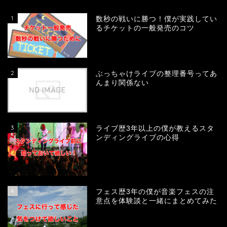
1
数秒の戦いに勝つ！僕が実践してい
るチケットの一般発売のコツ
2
ぶっちゃけライブの整理番号ってあ
んまり関係ない
3
ライブ歴3年以上の僕が教えるスタ
ンディングライブの心得
4
フェス歴3年の僕が音楽フェスの注
意点を体験談と一緒にまとめてみた