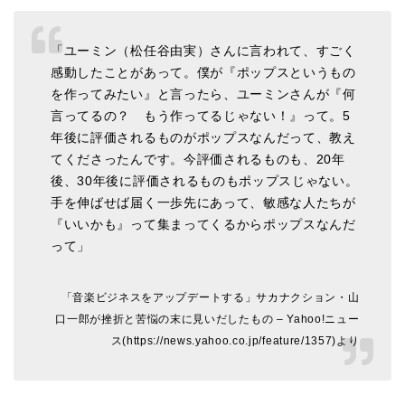
「ユーミン（松任谷由実）さんに言われて、すごく
感動したことがあって。僕が『ポップスというもの
を作ってみたい』と言ったら、ユーミンさんが『何
言ってるの？ もう作ってるじゃない！』って。5
年後に評価されるものがポップスなんだって、教え
てくださったんです。今評価されるものも、20年
後、30年後に評価されるものもポップスじゃない。
手を伸ばせば届く一歩先にあって、敏感な人たちが
『いいかも』って集まってくるからポップスなんだ
って」
「音楽ビジネスをアップデートする」サカナクション・山
口一郎が挫折と苦悩の末に見いだしたもの – Yahoo!ニュー
ス(https://news.yahoo.co.jp/feature/1357)より