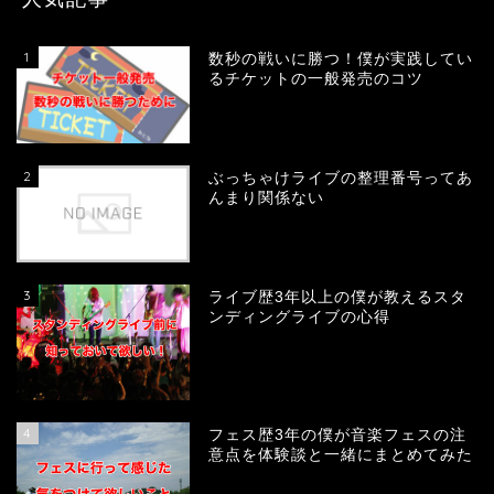
1
数秒の戦いに勝つ！僕が実践してい
るチケットの一般発売のコツ
2
ぶっちゃけライブの整理番号ってあ
んまり関係ない
3
ライブ歴3年以上の僕が教えるスタ
ンディングライブの心得
4
フェス歴3年の僕が音楽フェスの注
意点を体験談と一緒にまとめてみた