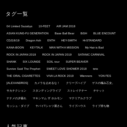
タグ一覧
04 Limited Sazabys
10-FEET
AIR JAM 2018
ASIAN KUNG-FU GENERATION
Base Ball Bear
BiSH
BLUE ENCOUNT
CDJ18/19
Dragon Ash
ENTH
HEY-SMITH
Hi-STANDARD
KANA-BOON
KEYTALK
MAN WITH A MISSION
My Hair is Bad
ROCK IN JAPAN 2018
ROCK IN JAPAN 2019
SATANIC CARNIVAL
SHANK
SIX LOUNGE
SOIL tour
SUPER BEAVER
Survive Said The Prophet
SWEET LOVE SHOWER 2018
teto
THE ORAL CIGARETTES
VIVA LA ROCK 2019
Wienners
YON FES
[ALEXANDROS]
カメラを止めるな！
クリープハイプ
ゲスの極み乙女。
サカナクション
スタンディングライブ
ストレイテナー
チケット
ナナメの夕暮れ
マキシマム ザ ホルモン
マテリアルクラブ
モッシュ・ダイブ
ヤバイTシャツ屋さん
ライブハウス
ライブ持ち物
人気記事