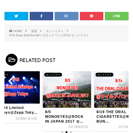
HOME
音楽
セットリスト
3/18 Base Ball Bear@ツタロックフェス2018 セットリスト
RELATED POST
トリスト
セットリスト
セットリスト
9 04 Limited
8/5
8/19 THE ORAL
zabys@Zepp Toky...
MONOEYES@ROCK
CIGARETTES@WI
2018年1月19日
IN JAPAN 2017 セ...
BUN...
2017年8月5日
2017年8