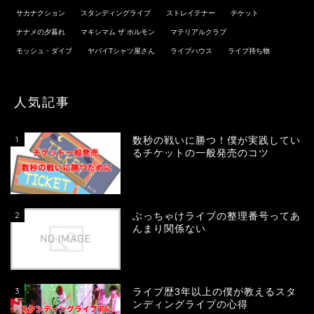
サカナクション
スタンディングライブ
ストレイテナー
チケット
ナナメの夕暮れ
マキシマム ザ ホルモン
マテリアルクラブ
モッシュ・ダイブ
ヤバイTシャツ屋さん
ライブハウス
ライブ持ち物
人気記事
1
数秒の戦いに勝つ！僕が実践してい
るチケットの一般発売のコツ
2
ぶっちゃけライブの整理番号ってあ
んまり関係ない
3
ライブ歴3年以上の僕が教えるスタ
ンディングライブの心得