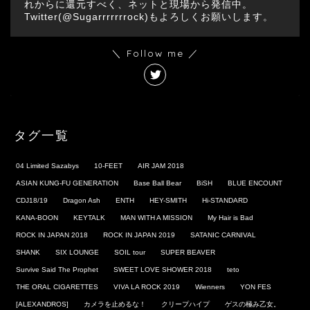
れからに還元すべく、ネットと現場から発信中。
Twitter(@Sugarrrrrrrock)もよろしくお願いします。
＼ Follow me ／
タグ一覧
04 Limited Sazabys
10-FEET
AIR JAM 2018
ASIAN KUNG-FU GENERATION
Base Ball Bear
BiSH
BLUE ENCOUNT
CDJ18/19
Dragon Ash
ENTH
HEY-SMITH
Hi-STANDARD
KANA-BOON
KEYTALK
MAN WITH A MISSION
My Hair is Bad
ROCK IN JAPAN 2018
ROCK IN JAPAN 2019
SATANIC CARNIVAL
SHANK
SIX LOUNGE
SOIL tour
SUPER BEAVER
Survive Said The Prophet
SWEET LOVE SHOWER 2018
teto
THE ORAL CIGARETTES
VIVA LA ROCK 2019
Wienners
YON FES
[ALEXANDROS]
カメラを止めるな！
クリープハイプ
ゲスの極み乙女。