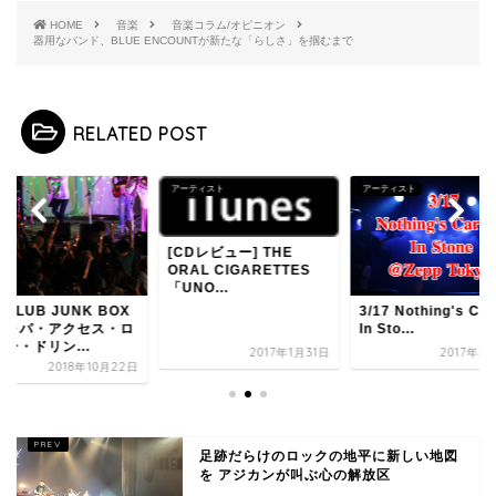
HOME
音楽
音楽コラム/オピニオン
器用なバンド、BLUE ENCOUNTが新たな「らしさ」を掴むまで
RELATED POST
アーティスト
アーティスト
[CDレビュー] THE
ORAL CIGARETTES
「UNO...
CLUB JUNK BOX
3/17 Nothing's Ca
キャパ・アクセス・ロ
In Sto...
ー・ドリン...
2017年1月31日
2017年3
2018年10月22日
足跡だらけのロックの地平に新しい地図
を アジカンが叫ぶ心の解放区