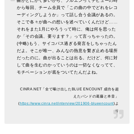
曲がとにかく多いから、ブルエンってデビューの時
から毎回、チーム全員で「この曲の中でどれをレコ
ーディングしようか」って話し合う会議があるの。
そこで各々が曲への想いを述べていくんだけど……
それをまた1月にやろうって時に、俺は何を思った
か「その会議、要ります？」って言っちゃったの。
(中略)もう、サイコパス過ぎる発言をしちゃったん
だよ。そこが唯一、みんなの熱意を繫ぎ止める場所
だったのに。曲が出ることは出る。だけど、何に対
して曲を生むのかっていうのは一切なくなってて、
モチベーションが底をついてたんだよね。
CINRA.NET「全て曝け出したBLUE ENCOUNT 成功を超
えたバンドの葛藤と本音」
(
https://www.cinra.net/interview/201906-blueencount
)よ
り