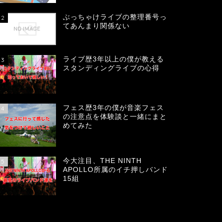
ぶっちゃけライブの整理番号っ
2
てあんまり関係ない
ライブ歴3年以上の僕が教える
3
スタンディングライブの心得
フェス歴3年の僕が音楽フェス
4
の注意点を体験談と一緒にまと
めてみた
今大注目、THE NINTH
5
APOLLO所属のイチ押しバンド
15組