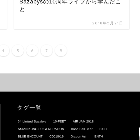
て
Sazabysの10周年ライブから学んだこ
と-
日
2018年5月21日
4
5
6
7
8
タグ一覧
04 Limited Sazabys
10-FEET
AIR JAM 2018
ASIAN KUNG-FU GENERATION
Base Ball Bear
BiSH
BLUE ENCOUNT
CDJ18/19
Dragon Ash
ENTH