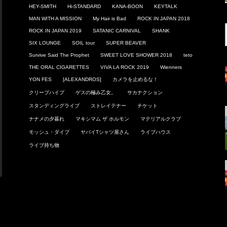
HEY-SMITH
Hi-STANDARD
KANA-BOON
KEYTALK
MAN WITH A MISSION
My Hair is Bad
ROCK IN JAPAN 2018
ROCK IN JAPAN 2019
SATANIC CARNIVAL
SHANK
SIX LOUNGE
SOIL tour
SUPER BEAVER
Survive Said The Prophet
SWEET LOVE SHOWER 2018
teto
THE ORAL CIGARETTES
VIVA LA ROCK 2019
Wienners
YON FES
[ALEXANDROS]
カメラを止めるな！
クリープハイプ
ゲスの極み乙女。
サカナクション
スタンディングライブ
ストレイテナー
チケット
ナナメの夕暮れ
マキシマム ザ ホルモン
マテリアルクラブ
モッシュ・ダイブ
ヤバイTシャツ屋さん
ライブハウス
ライブ持ち物