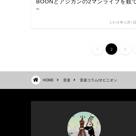
BOONとアジカンの2マンライブを観
~
2018年6月1
1
2
3
HOME
音楽
音楽コラム/オピニオン