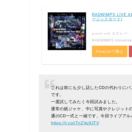
RADWIMPS LIVE 
ージックカード)
カエレバ
posted with
RADWIMPS Universal
Amazonで購入
これは前にも少し話したCDの代わりに
です。
一度試してみたく今回試みました。
通常の紙ジャケ、中に写真やクレジット
通のCD一式と一緒です。今回ライブアル
https://t.co/iTnZVu9JTV