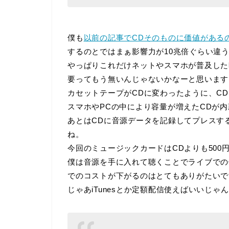
僕も
以前の記事でCDそのものに価値がある
するのとではまぁ影響力が10兆倍ぐらい違
やっぱりこれだけネットやスマホが普及した
要ってもう無いんじゃないかなーと思います
カセットテープがCDに変わったように、C
スマホやPCの中により容量が増えたCDが
あとはCDに音源データを記録してプレスす
ね。
今回のミュージックカードはCDよりも500
僕は音源を手に入れて聴くことでライブでの
でのコストが下がるのはとてもありがたいで
じゃあiTunesとか定額配信使えばいいじ