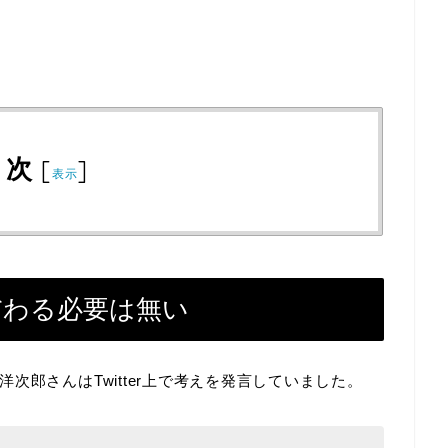
目次
[
]
表示
だわる必要は無い
次郎さんはTwitter上で考えを発言していました。