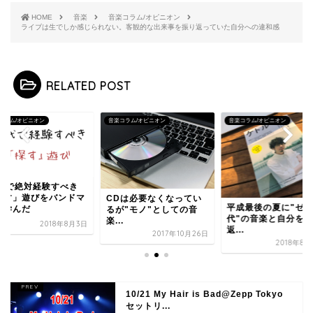
HOME
音楽
音楽コラム/オピニオン
ライブは生でしか感じられない。客観的な出来事を振り返っていた自分への違和感
RELATED POST
コラム/オピニオン
音楽コラム/オピニオン
音楽コラム/オピニオン
0代で絶対経験すべき
探す」遊びをバンドマ
CDは必要なくなってい
平成最後の夏に"ゼ
に学んだ
るが"モノ"としての音
代"の音楽と自分を
楽...
2018年8月3日
返...
2017年10月26日
2018年8
10/21 My Hair is Bad@Zepp Tokyo
セットリ...