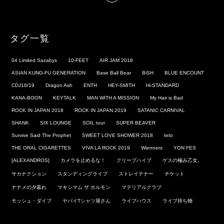
タグ一覧
04 Limited Sazabys
10-FEET
AIR JAM 2018
ASIAN KUNG-FU GENERATION
Base Ball Bear
BiSH
BLUE ENCOUNT
CDJ18/19
Dragon Ash
ENTH
HEY-SMITH
Hi-STANDARD
KANA-BOON
KEYTALK
MAN WITH A MISSION
My Hair is Bad
ROCK IN JAPAN 2018
ROCK IN JAPAN 2019
SATANIC CARNIVAL
SHANK
SIX LOUNGE
SOIL tour
SUPER BEAVER
Survive Said The Prophet
SWEET LOVE SHOWER 2018
teto
THE ORAL CIGARETTES
VIVA LA ROCK 2019
Wienners
YON FES
[ALEXANDROS]
カメラを止めるな！
クリープハイプ
ゲスの極み乙女。
サカナクション
スタンディングライブ
ストレイテナー
チケット
ナナメの夕暮れ
マキシマム ザ ホルモン
マテリアルクラブ
モッシュ・ダイブ
ヤバイTシャツ屋さん
ライブハウス
ライブ持ち物