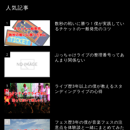
人気記事
1
数秒の戦いに勝つ！僕が実践してい
るチケットの一般発売のコツ
2
ぶっちゃけライブの整理番号ってあ
んまり関係ない
3
ライブ歴3年以上の僕が教えるスタ
ンディングライブの心得
4
フェス歴3年の僕が音楽フェスの注
意点を体験談と一緒にまとめてみた