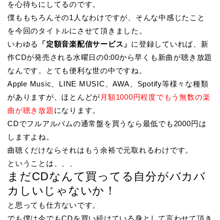
を心待ちにしてるのです。
僕ももちろんその1人なわけですが、そんな中感じたこと
を今回のタイトルにさせて頂きました。
いわゆる
「定額音楽配信サービス」
に登録していれば、新
作CDが発売される水曜日の0:00から早くも新曲が聴き放題
なんです。とても便利な世の中ですね。
Apple Music、LINE MUSIC、AWA、Spotify等様々な種類
がありますが、ほとんどが
月額1000円程度でもう無数の楽
曲が聴き放題
になります。
CDでフルアルバムの通常盤を買うなら最低でも2000円は
しますよね。
曲聴くだけならそれはもう余裕で元取れるわけです。
ということは、、、
まだCDなんて買ってる自分がバカバ
カしいじゃないか！
と思っても仕方ないです。
でも僕は今でもCDを買い続けている身として言わせて頂き