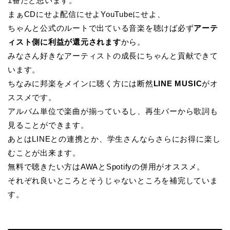
1番だと思います。
まぁCDにせよ配信にせよYouTubeにせよ、
ちゃんと公式のルートで出ている音楽を聴けば必ず
アーテ
ィスト側に利益が還元されます
から。
みなさん好きなアーティストの成長にちゃんと貢献できて
います。
ちなみに邦楽をメインに聴く方には断然
LINE MUSIC
がオ
ススメです。
アルバム単位で楽曲が揃っているし、再生バーから歌詞も
見ることができます。
あとはLINEとの連携とか、学生さんならさらにお得に楽し
むことが出来ます。
無料で聴きたい方はAWAとSpotifyの併用がオススメ。
それぞれ良いところとそうじゃないところを補完していま
す。