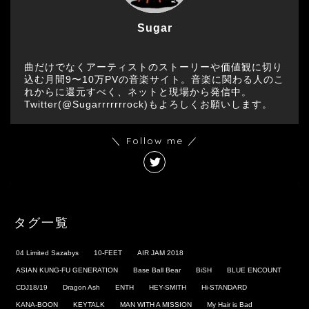
Sugar
曲だけでなくアーティストのストーリーや価値観に切り
込む月間9〜10万PVの音楽サイト。音楽に関わる人のこ
れからに還元すべく、ネットと現場から発信中。
Twitter(@Sugarrrrrrrock)もよろしくお願いします。
＼ Follow me ／
タグ一覧
04 Limited Sazabys
10-FEET
AIR JAM 2018
ASIAN KUNG-FU GENERATION
Base Ball Bear
BiSH
BLUE ENCOUNT
CDJ18/19
Dragon Ash
ENTH
HEY-SMITH
Hi-STANDARD
KANA-BOON
KEYTALK
MAN WITH A MISSION
My Hair is Bad