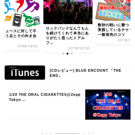
数秒の戦いに勝つ！
ロックバンドなんてもん
実践しているチケッ
上ニュースに対して不
を続けてくれて本当にあ
一般発売のコツ
に思う点とその向き合
りがたく思ったトアル
2017年10
方
フ...
2018年7月9日
2017年1月13日
[CDレビュー] BLUE ENCOUNT 「THE
END」
1/20 THE ORAL CIGARETTES@Zepp
Tokyo ...