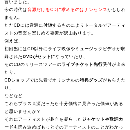
言いました。
今の時代は
音源だけをCDに求めるのはナンセンス
かもしれ
ません。
ただCDには音源に付随するものによりトータルでアーティ
ストの音楽を楽しめる要素が沢山あります。
例えば、
初回盤にはCD以外にライブ映像やミュージックビデオが収
録された
DVDがセット
になっていたり、
そのCDのリリースツアーの
ライブチケット先行
受付が出来
たり、
CDショップでは先着でオリジナルの
特典グッズ
がもらえた
り、
などなど
これらプラス音源だったら十分価格に見合った価値がある
と思いませんか？
それにアーティストが趣向を凝らした
ジャケットや歌詞カ
ード
も読み込めばもっとそのアーティストのことがわかっ