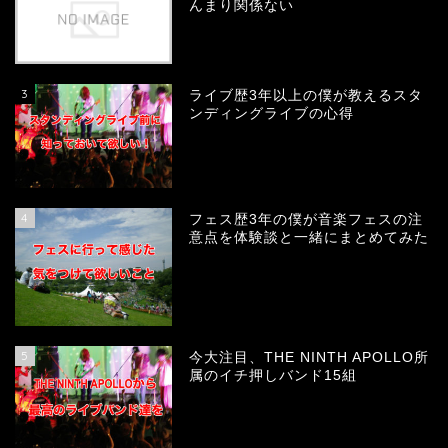
んまり関係ない
3
ライブ歴3年以上の僕が教えるスタ
ンディングライブの心得
4
フェス歴3年の僕が音楽フェスの注
意点を体験談と一緒にまとめてみた
5
今大注目、THE NINTH APOLLO所
属のイチ押しバンド15組