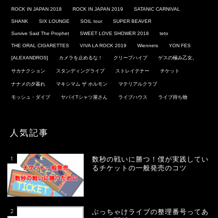
ROCK IN JAPAN 2018
ROCK IN JAPAN 2019
SATANIC CARNIVAL
SHANK
SIX LOUNGE
SOIL tour
SUPER BEAVER
Survive Said The Prophet
SWEET LOVE SHOWER 2018
teto
THE ORAL CIGARETTES
VIVA LA ROCK 2019
Wienners
YON FES
[ALEXANDROS]
カメラを止めるな！
クリープハイプ
ゲスの極み乙女。
サカナクション
スタンディングライブ
ストレイテナー
チケット
ナナメの夕暮れ
マキシマム ザ ホルモン
マテリアルクラブ
モッシュ・ダイブ
ヤバイTシャツ屋さん
ライブハウス
ライブ持ち物
人気記事
1
数秒の戦いに勝つ！僕が実践してい
るチケットの一般発売のコツ
2
ぶっちゃけライブの整理番号ってあ