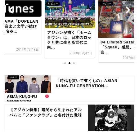
ビュー
レビュー
レビュー
BIGMAMA「DOPE
D」は音楽と文学が
ついた名�...
ジカンが描く「ホーム
ウン」は、日本のロッ
04 Limited Sazabys
と共に生きる世代に
「Squall」感想。この
.
2017年7
曲...
2018年12月5日
2017年8月29日
「時代を貫いて響くもの」ASIAN
KUNG-FU GENERATION...
【アジカン特集】暗闇から生まれたアル
バムに「ファンクラブ」と名付けた意味