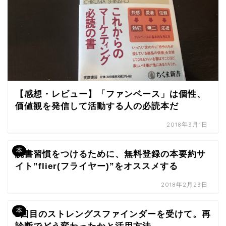
【感想・レビュー】「ファンベース」は個性、
価値観を発信して活動する人の必読本だ
2018年3月1日
本
読書習慣をつけるために、無料登録の本要約サ
イト”flier(フライヤー)”をオススメする
2018年2月23日
本
2回目のストレングスファインダーを受けて。再