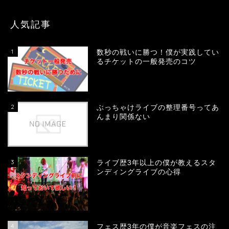
人気記事
1
数秒の戦いに勝つ！僕が実践してい
るチケットの一般発売のコツ
2
ぶっちゃけライブの整理番号ってあ
んまり関係ない
3
ライブ歴3年以上の僕が教えるスタ
ンディングライブの心得
4
フェス歴3年の僕が音楽フェスの注