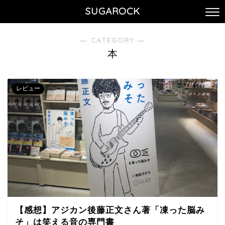
SUGAROCK
― CATEGORY ―
本
レビュー
【感想】アジカン後藤正文さん著「凍った脳み
そ」は笑える音の専門書