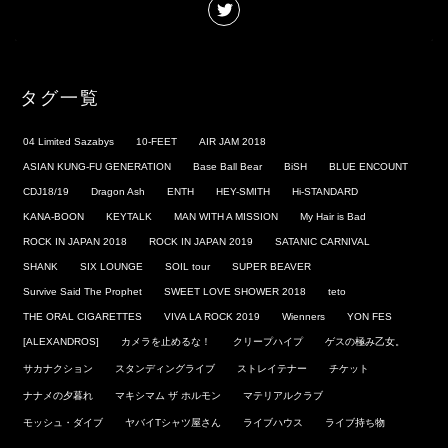
タグ一覧
04 Limited Sazabys
10-FEET
AIR JAM 2018
ASIAN KUNG-FU GENERATION
Base Ball Bear
BiSH
BLUE ENCOUNT
CDJ18/19
Dragon Ash
ENTH
HEY-SMITH
Hi-STANDARD
KANA-BOON
KEYTALK
MAN WITH A MISSION
My Hair is Bad
ROCK IN JAPAN 2018
ROCK IN JAPAN 2019
SATANIC CARNIVAL
SHANK
SIX LOUNGE
SOIL tour
SUPER BEAVER
Survive Said The Prophet
SWEET LOVE SHOWER 2018
teto
THE ORAL CIGARETTES
VIVA LA ROCK 2019
Wienners
YON FES
[ALEXANDROS]
カメラを止めるな！
クリープハイプ
ゲスの極み乙女。
サカナクション
スタンディングライブ
ストレイテナー
チケット
ナナメの夕暮れ
マキシマム ザ ホルモン
マテリアルクラブ
モッシュ・ダイブ
ヤバイTシャツ屋さん
ライブハウス
ライブ持ち物