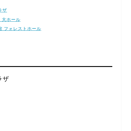
ラザ
ザ 大ホール
会館 フォレストホール
ラザ