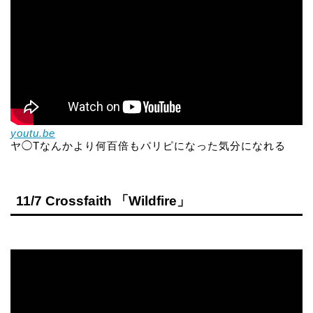
youtu.be
ヤ◯Tなんかより何百倍もパリピになった気分になれる
11/7 Crossfaith 「Wildfire」