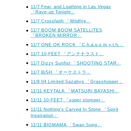
11/7 Fear, and Loathing in Las Vegas
「Rave-up Tonight」
11/7 Crossfaith 「Wildfire」
11/7 BOOM BOOM SATELLITES
「BROKEN MIRROR」
11/7 ONE OK ROCK 「C.h.a.o.s.m.y.t.h.」
11/7 10-FEET 「アンテナラスト」
11/7 Dizzy Sunfist 「SHOOTING STAR」
11/7 BiSH 「オーケストラ」
11/8 04 Limited Sazabys 「Grasshopper」
11/11 KEYTALK 「MATSURI BAYASHI」
11/11 10-FEET 「super stomper」
11/11 Nothing’s Carved In Stone 「Spirit
Inspiration」
11/11 BIGMAMA 「Swan Song」