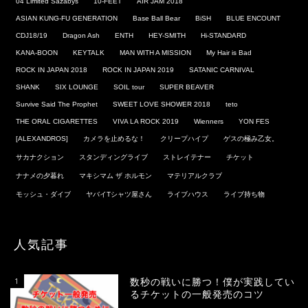
04 Limited Sazabys
10-FEET
AIR JAM 2018
ASIAN KUNG-FU GENERATION
Base Ball Bear
BiSH
BLUE ENCOUNT
CDJ18/19
Dragon Ash
ENTH
HEY-SMITH
Hi-STANDARD
KANA-BOON
KEYTALK
MAN WITH A MISSION
My Hair is Bad
ROCK IN JAPAN 2018
ROCK IN JAPAN 2019
SATANIC CARNIVAL
SHANK
SIX LOUNGE
SOIL tour
SUPER BEAVER
Survive Said The Prophet
SWEET LOVE SHOWER 2018
teto
THE ORAL CIGARETTES
VIVA LA ROCK 2019
Wienners
YON FES
[ALEXANDROS]
カメラを止めるな！
クリープハイプ
ゲスの極み乙女。
サカナクション
スタンディングライブ
ストレイテナー
チケット
ナナメの夕暮れ
マキシマム ザ ホルモン
マテリアルクラブ
モッシュ・ダイブ
ヤバイTシャツ屋さん
ライブハウス
ライブ持ち物
人気記事
1
数秒の戦いに勝つ！僕が実践してい
るチケットの一般発売のコツ