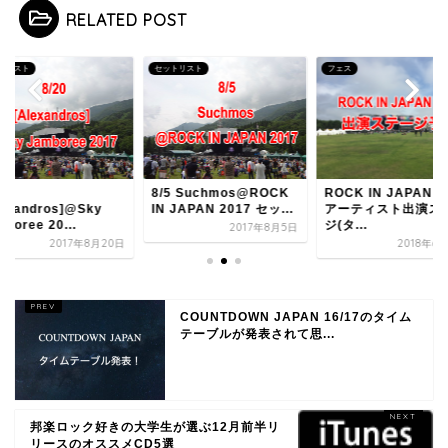
RELATED POST
トリスト
セットリスト
フェス
0
8/5 Suchmos@ROCK
ROCK IN JAPAN 2
lexandros]@Sky
IN JAPAN 2017 セッ...
アーティスト出演ス
boree 20...
ジ(タ...
2017年8月5日
2017年8月20日
2018年6
COUNTDOWN JAPAN 16/17のタイム
テーブルが発表されて思...
邦楽ロック好きの大学生が選ぶ12月前半リ
リースのオススメCD5選