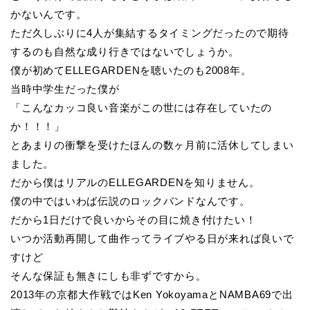
かないんです。
ただ久しぶりに4人が集結するタイミングだったので期待
するのも自然な成り行きではないでしょうか。
僕が初めてELLEGARDENを聴いたのも2008年。
当時中学生だった僕が
「こんなカッコ良い音楽がこの世には存在していたの
か！！！」
とあまりの衝撃を受けたほんの数ヶ月前に活休してしまい
ました。
だから僕はリアルのELLEGARDENを知りません。
僕の中ではいわば伝説のロックバンドなんです。
だから1日だけで良いからその目に焼き付けたい！
いつか活動再開して曲作ってライブやる日が来れば良いで
すけど
そんな保証も無きにしも非ずですから。
2013年の京都大作戦ではKen YokoyamaとNAMBA69で出