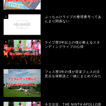
2
ぶっちゃけライブの整理番号ってあ
んまり関係ない
3
ライブ歴3年以上の僕が教えるスタ
ンディングライブの心得
4
フェス歴3年の僕が音楽フェスの注
意点を体験談と一緒にまとめてみた
5
今大注目、THE NINTH APOLLO所