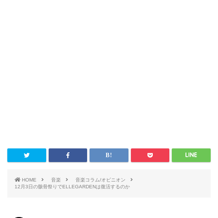
HOME
音楽
音楽コラム/オピニオン
12月3日の骸骨祭りでELLEGARDENは復活するのか